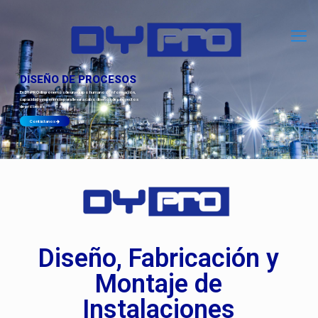
DISEÑO DE PROCESOS
En
DY-PRO
disponemos de un equipo humano con formación,
capacidad y experiencia para llevar a cabo diseños de proyectos
de procesos.
Contáctanos
Diseño, Fabricación y
Montaje de
Instalaciones